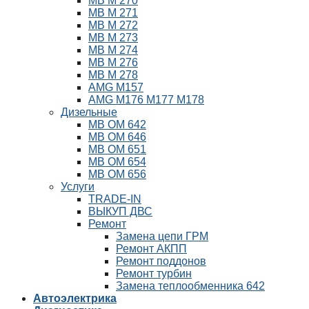
MB М 270
MB М 271
MB М 272
MB М 273
MB М 274
MB М 276
MB М 278
AMG М157
AMG М176 М177 М178
Дизельные
MB ОМ 642
MB ОМ 646
MB ОМ 651
MB OM 654
MB ОМ 656
Услуги
TRADE-IN
ВЫКУП ДВС
Ремонт
Замена цепи ГРМ
Ремонт АКПП
Ремонт поддонов
Ремонт турбин
Замена теплообменника 642
Автоэлектрика