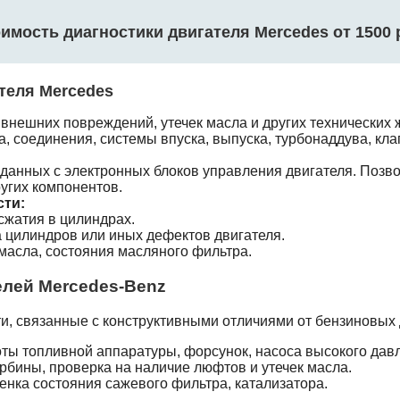
имость диагностики двигателя Mercedes от 1500 
теля Mercedes
внешних повреждений, утечек масла и других технических ж
 соединения, системы впуска, выпуска, турбонаддува, кла
данных с электронных блоков управления двигателя. Позво
ругих компонентов.
сти:
сжатия в цилиндрах.
а цилиндров или иных дефектов двигателя.
асла, состояния масляного фильтра.
елей Mercedes-Benz
и, связанные с конструктивными отличиями от бензиновых 
ты топливной аппаратуры, форсунок, насоса высокого дав
рбины, проверка на наличие люфтов и утечек масла.
нка состояния сажевого фильтра, катализатора.