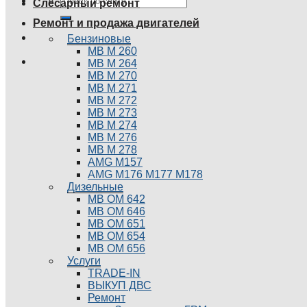
Слесарный ремонт
Ремонт и продажа двигателей
Бензиновые
MB М 260
MB М 264
MB М 270
MB М 271
MB М 272
MB М 273
MB М 274
MB М 276
MB М 278
AMG М157
AMG М176 М177 М178
Дизельные
MB ОМ 642
MB ОМ 646
MB ОМ 651
MB OM 654
MB ОМ 656
Услуги
TRADE-IN
ВЫКУП ДВС
Ремонт