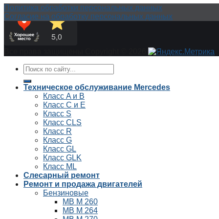
Политика обработки персональных данных
Согласие на обработку персональных данных
Все права защищены Copyright © 2026
Техническое обслуживание Mercedes
Класс A и B
Класс C и E
Класс S
Класс СLS
Класс R
Класс G
Класс GL
Класс GLK
Класс ML
Слесарный ремонт
Ремонт и продажа двигателей
Бензиновые
MB М 260
MB М 264